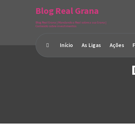
Blog Real Grana
Blog Real Grana | Mandando a Real sobre a sua Grana |
Conteúdo sobre investimentos
Início
As Ligas
Ações