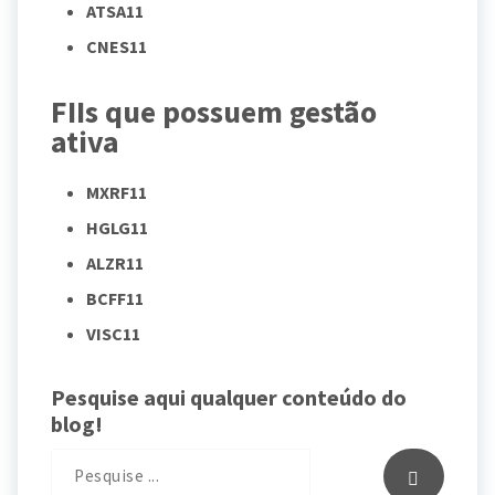
ATSA11
CNES11
FIIs que possuem gestão
ativa
MXRF11
HGLG11
ALZR11
BCFF11
VISC11
Pesquise aqui qualquer conteúdo do
blog!